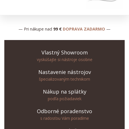
— Pri nákupe nad
99 €
DOPRAVA ZADARMO
—
Vlastný Showroom
vyskúšajte si nástroje osobne
Nastavenie nástrojov
špecializovaným technikom
Nákup na splátky
podľa požiadaviek
Odborné poradenstvo
s radosťou Vám poradíme