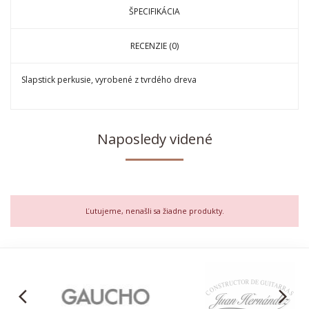
ŠPECIFIKÁCIA
RECENZIE (0)
Slapstick perkusie, vyrobené z tvrdého dreva
Naposledy videné
Ľutujeme, nenašli sa žiadne produkty.
arrow_back_ios
arrow_forward_ios