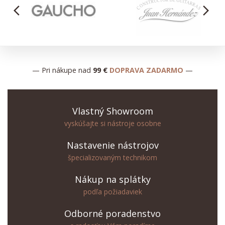
arrow_back_ios
arrow_forward_ios
— Pri nákupe nad
99 €
DOPRAVA ZADARMO
—
Vlastný Showroom
vyskúšajte si nástroje osobne
Nastavenie nástrojov
špecializovaným technikom
Nákup na splátky
podľa požiadaviek
Odborné poradenstvo