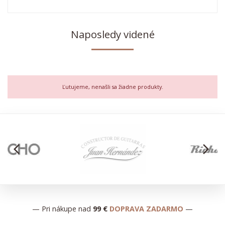
Naposledy videné
Ľutujeme, nenašli sa žiadne produkty.
arrow_back_ios
arrow_forward_ios
— Pri nákupe nad
99 €
DOPRAVA ZADARMO
—