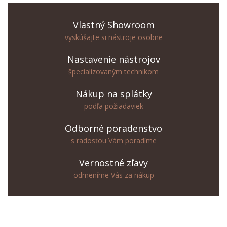
Vlastný Showroom
vyskúšajte si nástroje osobne
Nastavenie nástrojov
špecializovaným technikom
Nákup na splátky
podľa požiadaviek
Odborné poradenstvo
s radosťou Vám poradíme
Vernostné zľavy
odmeníme Vás za nákup