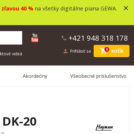
close
o
zľavou 40 %
na všetky digitálne piana GEWA.
+421 948 318 178
phone
shopping_cart
0
person
Prihlásiť sa
KOŠÍK
ktové videá
Akordeóny
Všeobecné príslušenstvo
DK-20