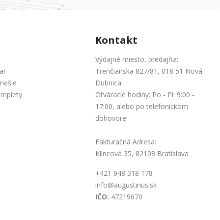
Kontakt
Výdajné miesto, predajňa:
ar
Trenčianska 827/81, 018 51 Nová
nešie
Dubnica
omplety
Otváracie hodiny: Po - Pi: 9:00 -
17:00, alebo po telefonickom
dohovore
Fakturačná Adresa:
Klincová 35, 82108 Bratislava
+421 948 318 178
info@augustinus.sk
IČO:
47219670