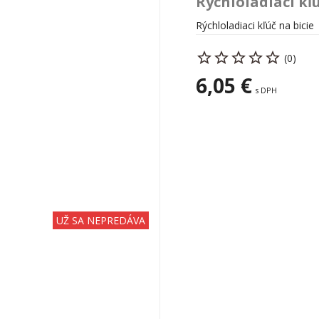
Rýchloladiaci kľ
Rýchloladiaci kľúč na bicie
(0)
6,05 €
s DPH
UŽ SA NEPREDÁVA