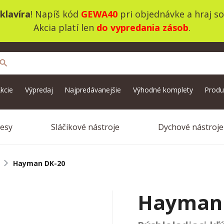
klavíra
! Napíš kód
GEWA40
pri objednávke a hraj s
Akcia platí len
do vypredania zásob
.
search
kcie
Výpredaj
Najpredávanejšie
Výhodné komplety
Produ
vesy
Sláčikové nástroje
Dychové nástroje
Hayman DK-20
Hayman 