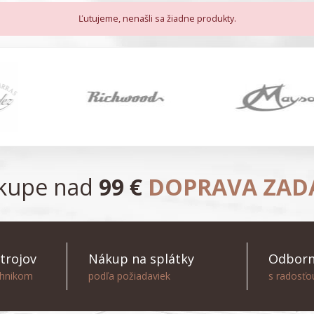
Ľutujeme, nenašli sa žiadne produkty.
ákupe nad
99 €
DOPRAVA ZA
trojov
Nákup na splátky
Odborn
chnikom
podľa požiadaviek
s radosť