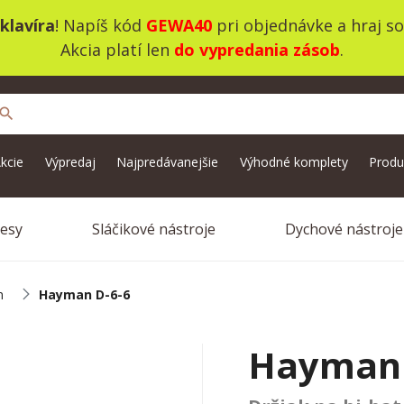
klavíra
! Napíš kód
GEWA40
pri objednávke a hraj s
Akcia platí len
do vypredania zásob
.
search
kcie
Výpredaj
Najpredávanejšie
Výhodné komplety
Produ
vesy
Sláčikové nástroje
Dychové nástroje
m
Hayman D-6-6
Hayman 