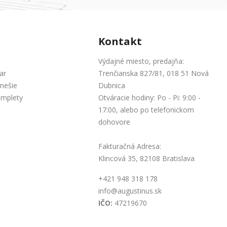
Kontakt
Výdajné miesto, predajňa:
ar
Trenčianska 827/81, 018 51 Nová
nešie
Dubnica
omplety
Otváracie hodiny: Po - Pi: 9:00 -
17:00, alebo po telefonickom
dohovore
Fakturačná Adresa:
Klincová 35, 82108 Bratislava
+421 948 318 178
info@augustinus.sk
IČO:
47219670