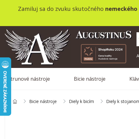
Zamiluj sa do zvuku skutočného
nemeckého 
A
Strunové nástroje
Bicie nástroje
Klá
Bicie nástroje
Diely k bicím
Diely k stojano