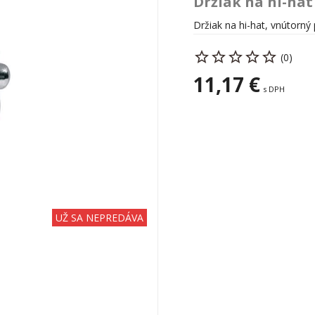
Držiak na hi-hat
Držiak na hi-hat, vnútorný
(0)
11,17 €
s DPH
UŽ SA NEPREDÁVA