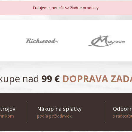
Ľutujeme, nenašli sa žiadne produkty.
ákupe nad
99 €
DOPRAVA ZA
trojov
Nákup na splátky
Odborn
chnikom
podľa požiadaviek
s radosť