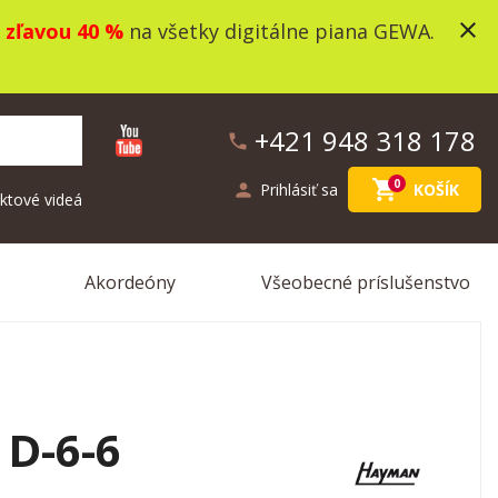
close
o
zľavou 40 %
na všetky digitálne piana GEWA.
+421 948 318 178
phone
shopping_cart
0
person
Prihlásiť sa
KOŠÍK
ktové videá
Akordeóny
Všeobecné príslušenstvo
D-6-6