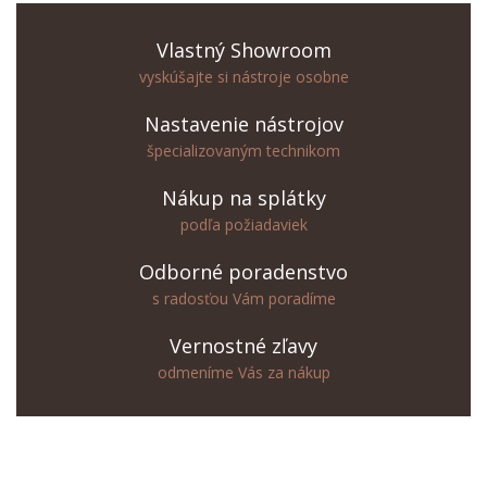
Vlastný Showroom
vyskúšajte si nástroje osobne
Nastavenie nástrojov
špecializovaným technikom
Nákup na splátky
podľa požiadaviek
Odborné poradenstvo
s radosťou Vám poradíme
Vernostné zľavy
odmeníme Vás za nákup