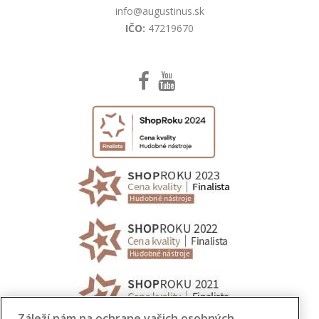
info@augustinus.sk
IČO:
47219670
Záleží nám na ochrane vašich osobných