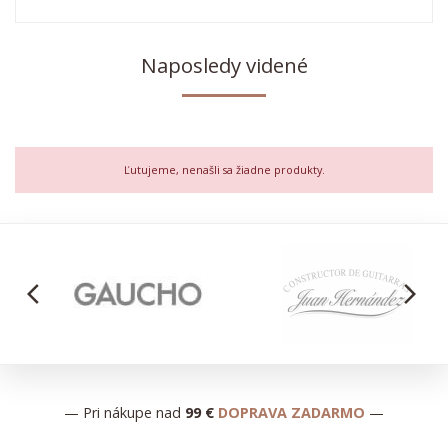
Naposledy videné
Ľutujeme, nenašli sa žiadne produkty.
arrow_back_ios
arrow_forward_ios
— Pri nákupe nad
99 €
DOPRAVA ZADARMO
—