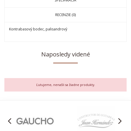
ŠPECIFIKÁCIA
RECENZIE (0)
Kontrabasový bodec, palisandrový
Naposledy videné
Ľutujeme, nenašli sa žiadne produkty.
arrow_back_ios
arrow_forward_ios