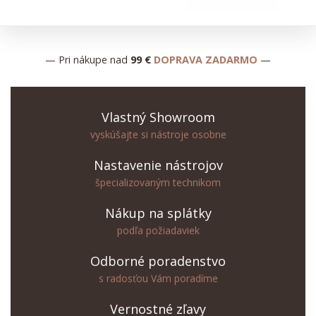
— Pri nákupe nad
99 €
DOPRAVA ZADARMO
—
Vlastný Showroom
vyskúšajte si nástroje osobne
Nastavenie nástrojov
špecializovaným technikom
Nákup na splátky
podľa požiadaviek
Odborné poradenstvo
s radosťou Vám poradíme
Vernostné zľavy