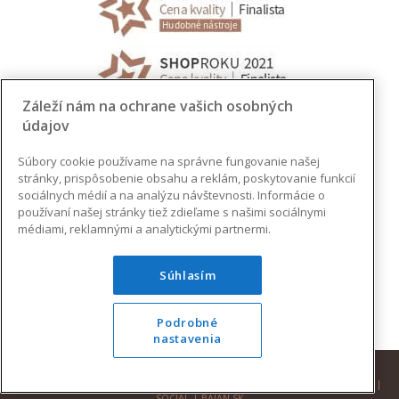
Záleží nám na ochrane vašich osobných
údajov
Súbory cookie používame na správne fungovanie našej
stránky, prispôsobenie obsahu a reklám, poskytovanie funkcií
sociálnych médií a na analýzu návštevnosti. Informácie o
používaní našej stránky tiež zdieľame s našimi sociálnymi
médiami, reklamnými a analytickými partnermi.
Súhlasím
Podrobné
nastavenia
© 2026 AUGUSTINUS | VŠETKY PRÁVA VYHRADENÉ |
DESIGN
|
DEVELOPMENT
|
SOCIAL
|
BAJAN.SK