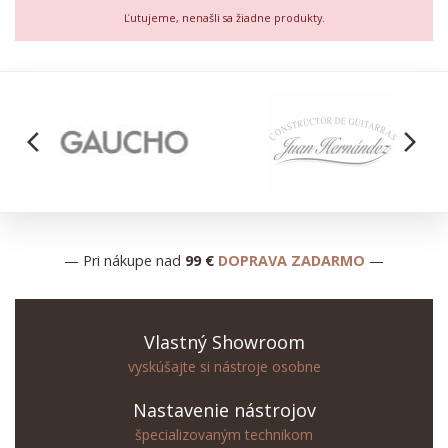
Ľutujeme, nenašli sa žiadne produkty.
arrow_back_ios
arrow_forward_ios
— Pri nákupe nad
99 €
DOPRAVA ZADARMO
—
Vlastný Showroom
vyskúšajte si nástroje osobne
Nastavenie nástrojov
špecializovaným technikom