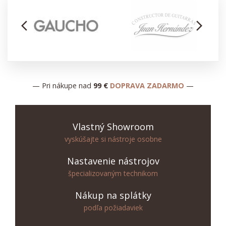
arrow_back_ios
arrow_forward_ios
— Pri nákupe nad
99 €
DOPRAVA ZADARMO
—
Vlastný Showroom
vyskúšajte si nástroje osobne
Nastavenie nástrojov
špecializovaným technikom
Nákup na splátky
podľa požiadaviek