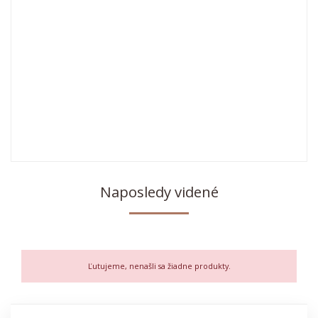
POKRAČOVAŤ
Nie sú dostupné žiadne hodnotenia.
Naposledy videné
Ľutujeme, nenašli sa žiadne produkty.