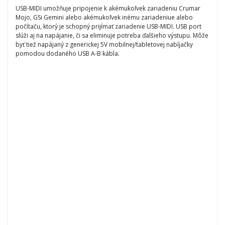
USB-MIDI umožňuje pripojenie k akémukoľvek zariadeniu Crumar
Mojo, GSi Gemini alebo akémukoľvek inému zariadeniue alebo
počítaču, ktorý je schopný prijímať zariadenie USB-MIDI. USB port
slúži aj na napájanie, či sa eliminuje potreba ďalšieho výstupu. Môže
byť tiež napájaný z generickej 5V mobilnej/tabletovej nabíjačky
pomodou dodaného USB A-B kábla.
Napísať recenziu
Vaše meno
Vaša recenzia
Hodnotenie