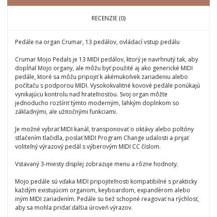
RECENZIE (0)
Pedále na organ Crumar, 13 pedálov, ovládací vstup pedálu
Crumar Mojo Pedals je 13 MIDI pedálov, ktorý je navrhnutý tak, aby
dopĺňal Mojo organy, ale môžu byť použité aj ako generické MIDI
pedále, ktoré sa môžu pripojiť k akémukoľvek zariadeniu alebo
počítaču s podporou MIDI. Vysokokvalitné kovové pedále ponúkajú
vynikajúcu kontrolu nad hrateľnosťou. Svoj organ môžte
jednoducho rozšíriť týmto moderným, ľahkým doplnkom so
základnými, ale užitočnými funkciami.
Je možné vybrať MIDI kanál, transponovať o oktávy alebo poltóny
stlačením tlačidla, poslať MIDI Program Change udalosti a prijať
voliteľný výrazový pedál s výberovým MIDI CC číslom.
Vstavaný 3-miesty displej zobrazuje menu a rôzne hodnoty.
Mojo pedále sú vďaka MIDI pripojiteľnosti kompatibilné s prakticky
každým existujúcim organom, keyboardom, expandérom alebo
iným MIDI zariadením. Pedále su tiež schopné reagovať na rýchlosť,
aby sa mohla pridať ďalšia úroveň výrazov.