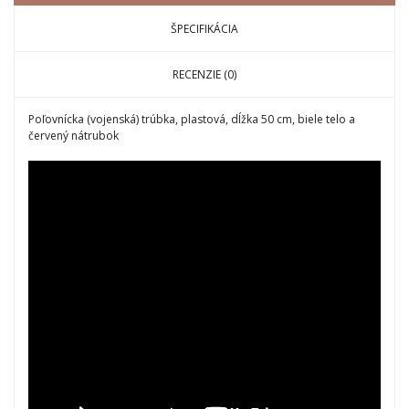
ŠPECIFIKÁCIA
RECENZIE (0)
Poľovnícka (vojenská) trúbka, plastová, dĺžka 50 cm, biele telo a
červený nátrubok