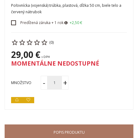
Poľovnícka (vojenská) trúbka, plastová, dĺžka 50 cm, biele telo a
červený nátrubok
Predĺžená záruka + 1 rok
+2,50 €
(0)
29,00 €
s DPH
MOMENTÁLNE NEDOSTUPNÉ
MNOŽSTVO
POPIS PRODUKTU