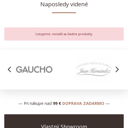
Naposledy videné
Ľutujeme, nenašli sa žiadne produkty.
arrow_back_ios
arrow_forward_ios
— Pri nákupe nad
99 €
DOPRAVA ZADARMO
—
Vlastný Showroom