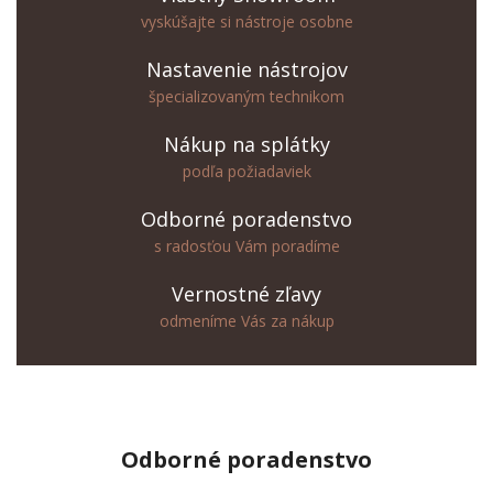
vyskúšajte si nástroje osobne
Nastavenie nástrojov
špecializovaným technikom
Nákup na splátky
podľa požiadaviek
Odborné poradenstvo
s radosťou Vám poradíme
Vernostné zľavy
odmeníme Vás za nákup
Odborné
poradenstvo