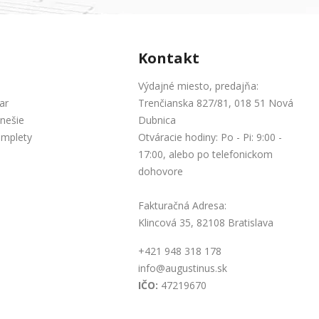
Kontakt
Výdajné miesto, predajňa:
ar
Trenčianska 827/81, 018 51 Nová
nešie
Dubnica
omplety
Otváracie hodiny: Po - Pi: 9:00 -
17:00, alebo po telefonickom
dohovore
Fakturačná Adresa:
Klincová 35, 82108 Bratislava
+421 948 318 178
info@augustinus.sk
IČO:
47219670