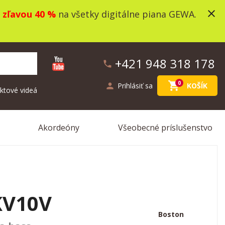
close
o
zľavou 40 %
na všetky digitálne piana GEWA.
+421 948 318 178
phone
shopping_cart
0
person
Prihlásiť sa
KOŠÍK
ktové videá
Akordeóny
Všeobecné príslušenstvo
KV10V
Boston