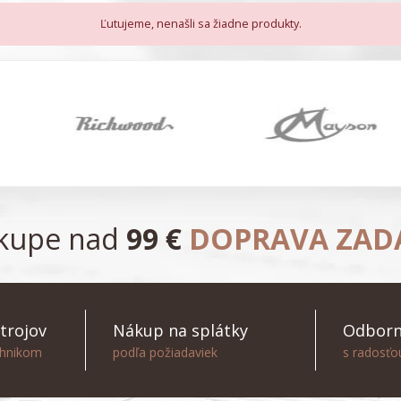
Ľutujeme, nenašli sa žiadne produkty.
ákupe nad
99 €
DOPRAVA ZA
trojov
Nákup na splátky
Odborn
chnikom
podľa požiadaviek
s radosť