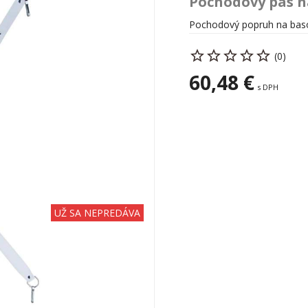
Pochodový pás n
Pochodový popruh na basov
(0)
60,48 €
s DPH
UŽ SA NEPREDÁVA