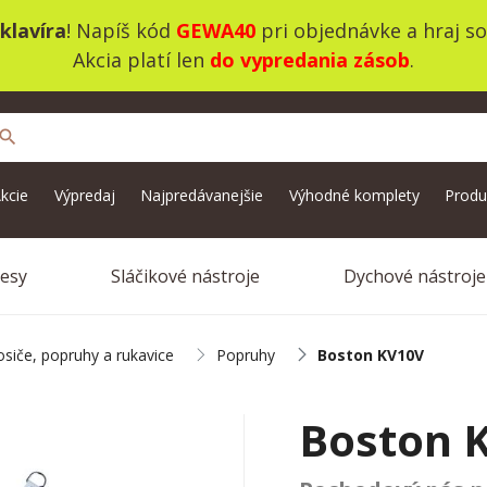
klavíra
! Napíš kód
GEWA40
pri objednávke a hraj s
Akcia platí len
do vypredania zásob
.
search
kcie
Výpredaj
Najpredávanejšie
Výhodné komplety
Produ
vesy
Sláčikové nástroje
Dychové nástroje
siče, popruhy a rukavice
Popruhy
Boston KV10V
Boston 