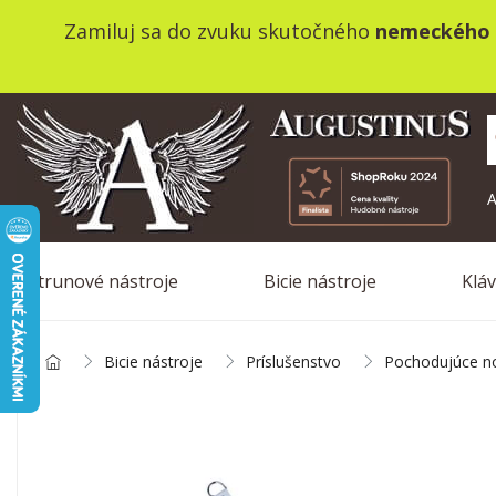
Zamiluj sa do zvuku skutočného
nemeckého 
A
Strunové nástroje
Bicie nástroje
Klá
Bicie nástroje
Príslušenstvo
Pochodujúce no