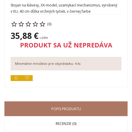
Stojan na klávesy, XX-model, uzamykací mechanizmus, vyrobený
v EU, 40 cm dĺžka vrchných tyčiek, v čiernej farbe
(0)
35,88 €
s DPH
PRODUKT SA UŽ NEPREDÁVA
Minimálne množstvo pre objednávku: 4 ks
POPIS PRODUKTU
RECENZIE (0)