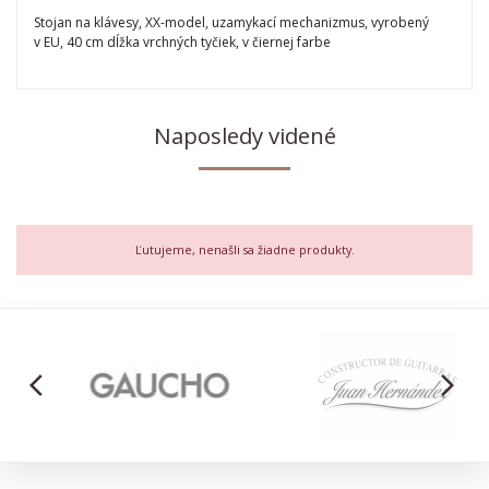
Stojan na klávesy, XX-model, uzamykací mechanizmus, vyrobený
v EU, 40 cm dĺžka vrchných tyčiek, v čiernej farbe
Naposledy videné
Ľutujeme, nenašli sa žiadne produkty.
arrow_back_ios
arrow_forward_ios