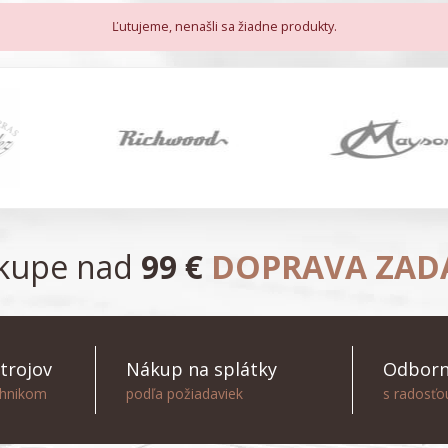
Ľutujeme, nenašli sa žiadne produkty.
ákupe nad
99 €
DOPRAVA ZA
trojov
Nákup na splátky
Odborn
chnikom
podľa požiadaviek
s radosť