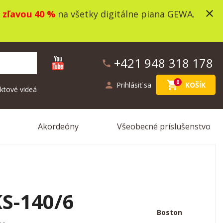
close
o
zľavou 40 %
na všetky digitálne piana GEWA.
+421 948 318 178
phone
shopping_cart
0
person
Prihlásiť sa
KOŠÍK
ktové videá
Akordeóny
Všeobecné príslušenstvo
S-140/6
Boston