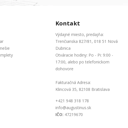
Kontakt
Výdajné miesto, predajňa:
ar
Trenčianska 827/81, 018 51 Nová
nešie
Dubnica
omplety
Otváracie hodiny: Po - Pi: 9:00 -
17:00, alebo po telefonickom
dohovore
Fakturačná Adresa:
Klincová 35, 82108 Bratislava
+421 948 318 178
info@augustinus.sk
IČO:
47219670