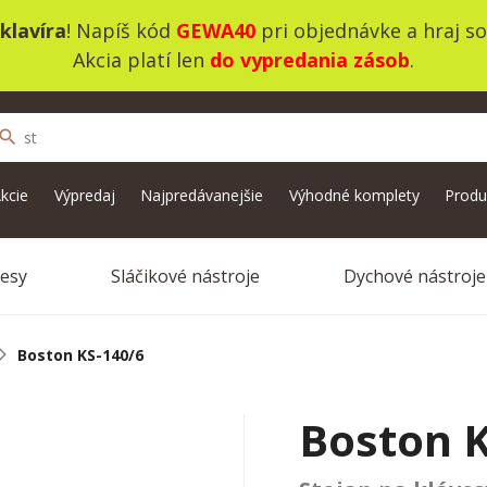
klavíra
! Napíš kód
GEWA40
pri objednávke a hraj s
Akcia platí len
do vypredania zásob
.
search
kcie
Výpredaj
Najpredávanejšie
Výhodné komplety
Produ
vesy
Sláčikové nástroje
Dychové nástroje
Boston KS-140/6
Boston K