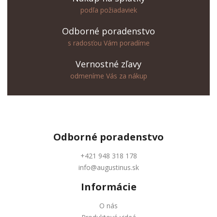
podľa požiadaviek
Odborné poradenstvo
s radosťou Vám poradíme
Vernostné zľavy
odmeníme Vás za nákup
Odborné
poradenstvo
+421 948 318 178
info@augustinus.sk
Informácie
O nás