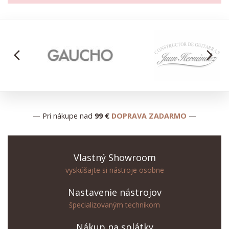
arrow_back_ios
arrow_forward_ios
— Pri nákupe nad
99 €
DOPRAVA ZADARMO
—
Vlastný Showroom
vyskúšajte si nástroje osobne
Nastavenie nástrojov
špecializovaným technikom
Nákup na splátky