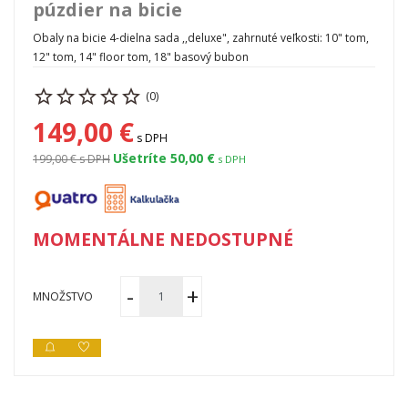
púzdier na bicie
Obaly na bicie 4-dielna sada ,,deluxe", zahrnuté veľkosti: 10" tom,
12" tom, 14" floor tom, 18" basový bubon
(0)
149,00 €
s DPH
Ušetríte 50,00 €
199,00 €
s DPH
s DPH
MOMENTÁLNE NEDOSTUPNÉ
MNOŽSTVO