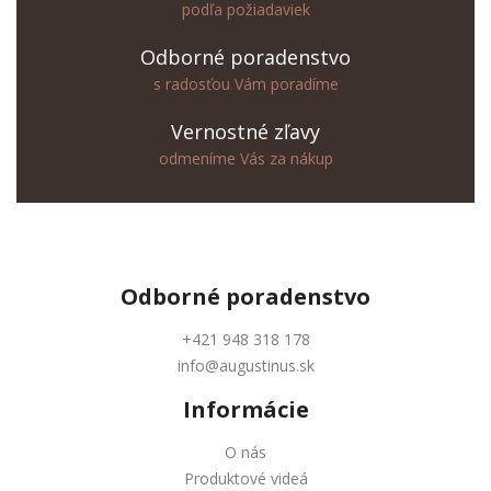
podľa požiadaviek
Odborné poradenstvo
s radosťou Vám poradíme
Vernostné zľavy
odmeníme Vás za nákup
Odborné
poradenstvo
+421 948 318 178
info@augustinus.sk
Informácie
O nás
Produktové videá