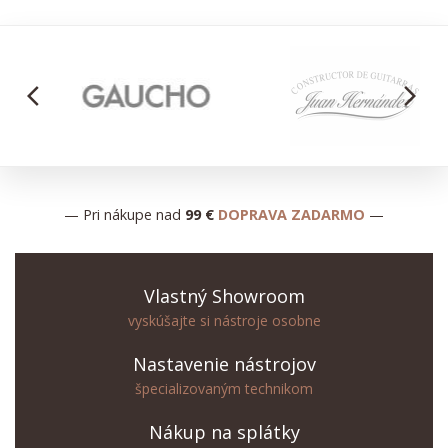
arrow_back_ios
arrow_forward_ios
— Pri nákupe nad
99 €
DOPRAVA ZADARMO
—
Vlastný Showroom
vyskúšajte si nástroje osobne
Nastavenie nástrojov
špecializovaným technikom
Nákup na splátky