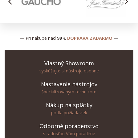
arrow_back_ios
arrow_forward_ios
— Pri nákupe nad
99 €
DOPRAVA ZADARMO
—
Vlastný Showroom
vyskúšajte si nástroje osobne
Nastavenie nástrojov
špecializovaným technikom
Nákup na splátky
podľa požiadaviek
Odborné poradenstvo
s radosťou Vám poradíme