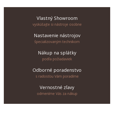
Vlastný Showroom
vyskúšajte si nástroje osobne
Nastavenie nástrojov
špecializovaným technikom
Nákup na splátky
podľa požiadaviek
Odborné poradenstvo
s radosťou Vám poradíme
Vernostné zľavy
odmeníme Vás za nákup