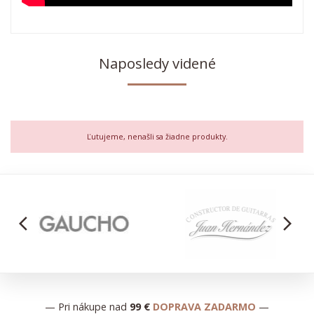
Naposledy videné
Ľutujeme, nenašli sa žiadne produkty.
arrow_back_ios
arrow_forward_ios
— Pri nákupe nad
99 €
DOPRAVA ZADARMO
—