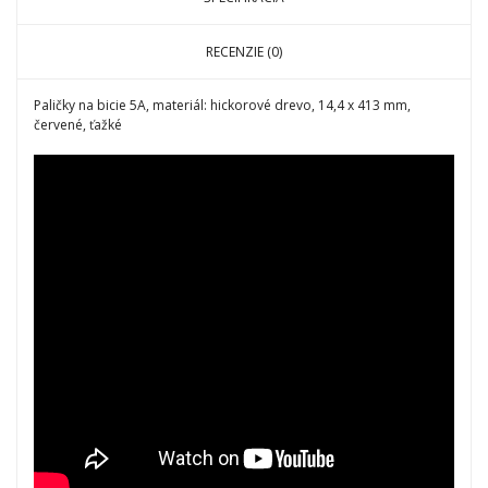
RECENZIE (0)
Paličky na bicie 5A, materiál: hickorové drevo, 14,4 x 413 mm,
červené, ťažké