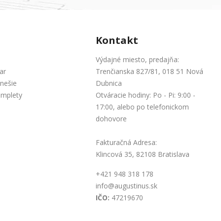
Kontakt
Výdajné miesto, predajňa:
ar
Trenčianska 827/81, 018 51 Nová
nešie
Dubnica
omplety
Otváracie hodiny: Po - Pi: 9:00 -
17:00, alebo po telefonickom
dohovore
Fakturačná Adresa:
Klincová 35, 82108 Bratislava
+421 948 318 178
info@augustinus.sk
IČO:
47219670