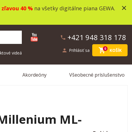
close
o
zľavou 40 %
na všetky digitálne piana GEWA.
+421 948 318 178
phone
shopping_cart
0
person
Prihlásiť sa
KOŠÍK
ktové videá
Akordeóny
Všeobecné príslušenstvo
Millenium ML-