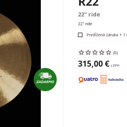
R22
22" ride
22" ride
Predĺžená záruka + 1 
(0)
315,00 €
s DPH