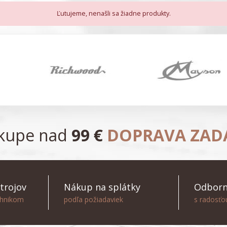
Ľutujeme, nenašli sa žiadne produkty.
ákupe nad
99 €
DOPRAVA ZA
trojov
Nákup na splátky
Odborn
chnikom
podľa požiadaviek
s radosť