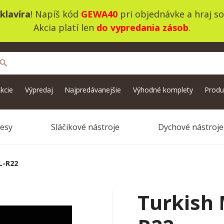
klavíra
! Napíš kód
GEWA40
pri objednávke a hraj s
Akcia platí len
do vypredania zásob
.
search
kcie
Výpredaj
Najpredávanejšie
Výhodné komplety
Produ
vesy
Sláčikové nástroje
Dychové nástroje
L-R22
Turkish 