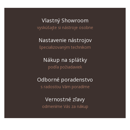
Vlastný Showroom
vyskúšajte si nástroje osobne
Nastavenie nástrojov
špecializovaným technikom
Nákup na splátky
podľa požiadaviek
Odborné poradenstvo
s radosťou Vám poradíme
Vernostné zľavy
odmeníme Vás za nákup