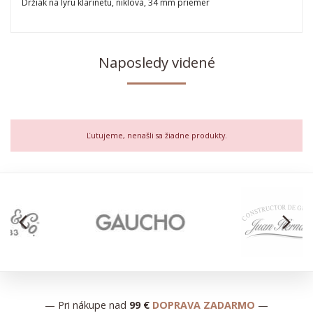
Držiak na lýru klarinetu, niklová, 34 mm priemer
Naposledy videné
Ľutujeme, nenašli sa žiadne produkty.
arrow_back_ios
arrow_forward_ios
— Pri nákupe nad
99 €
DOPRAVA ZADARMO
—