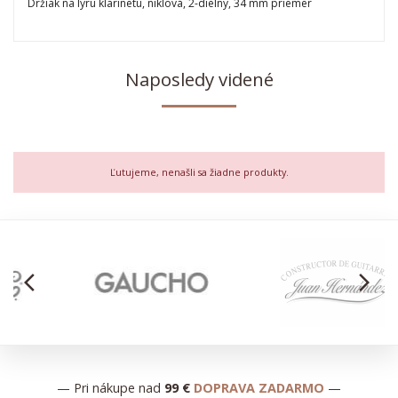
Držiak na lýru klarinetu, niklová, 2-dielny, 34 mm priemer
Naposledy videné
Ľutujeme, nenašli sa žiadne produkty.
arrow_back_ios
arrow_forward_ios
— Pri nákupe nad
99 €
DOPRAVA ZADARMO
—