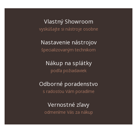
Vlastný Showroom
vyskúšajte si nástroje osobne
Nastavenie nástrojov
špecializovaným technikom
Nákup na splátky
podľa požiadaviek
Odborné poradenstvo
s radosťou Vám poradíme
Vernostné zľavy
odmeníme Vás za nákup