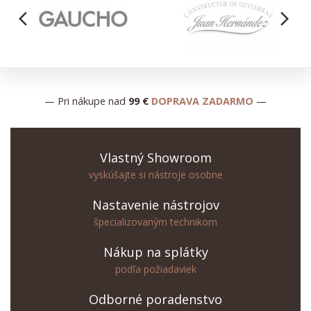
arrow_back_ios
arrow_forward_ios
— Pri nákupe nad
99 €
DOPRAVA ZADARMO
—
Vlastný Showroom
vyskúšajte si nástroje osobne
Nastavenie nástrojov
špecializovaným technikom
Nákup na splátky
podľa požiadaviek
Odborné poradenstvo