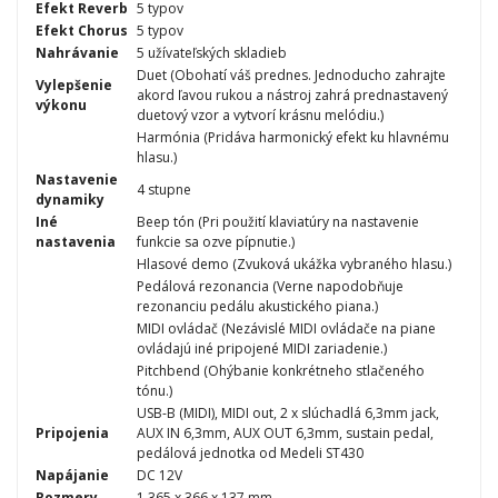
Efekt Reverb
5 typov
Efekt Chorus
5 typov
Nahrávanie
5 užívateľských skladieb
Duet (Obohatí váš prednes. Jednoducho zahrajte
Vylepšenie
akord ľavou rukou a nástroj zahrá prednastavený
výkonu
duetový vzor a vytvorí krásnu melódiu.)
Harmónia (Pridáva harmonický efekt ku hlavnému
hlasu.)
Nastavenie
4 stupne
dynamiky
Iné
Beep tón (Pri použití klaviatúry na nastavenie
nastavenia
funkcie sa ozve pípnutie.)
Hlasové demo (Zvuková ukážka vybraného hlasu.)
Pedálová rezonancia (Verne napodobňuje
rezonanciu pedálu akustického piana.)
MIDI ovládač (Nezávislé MIDI ovládače na piane
ovládajú iné pripojené MIDI zariadenie.)
Pitchbend (Ohýbanie konkrétneho stlačeného
tónu.)
USB-B (MIDI), MIDI out, 2 x slúchadlá 6,3mm jack,
Pripojenia
AUX IN 6,3mm, AUX OUT 6,3mm, sustain pedal,
pedálová jednotka od Medeli ST430
Napájanie
DC 12V
Rozmery
1 365 x 366 x 137 mm