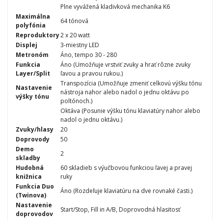
Plne vyvážená kladivková mechanika K6
Maximálna
64 tónová
polyfónia
Reproduktory
2 x 20 watt
Displej
3-miestny LED
Metronóm
Áno, tempo 30 - 280
Funkcia
Áno (Umožňuje vrstviť zvuky a hrať rôzne zvuky
Layer/Split
ľavou a pravou rukou.)
Transpozícia (Umožňuje zmeniť celkovú výšku tónu
Nastavenie
nástroja nahor alebo nadol o jednu oktávu po
výšky tónu
poltónoch.)
Oktáva (Posunie výšku tónu klaviatúry nahor alebo
nadol o jednu oktávu.)
Zvuky/hlasy
20
Doprovody
50
Demo
2
skladby
Hudobná
60 skladieb s výučbovou funkciou ľavej a pravej
knižnica
ruky
Funkcia Duo
Áno (Rozdeľuje klaviatúru na dve rovnaké časti.)
(Twinova)
Nastavenie
Start/Stop, Fill in A/B, Doprovodná hlasitosť
doprovodov