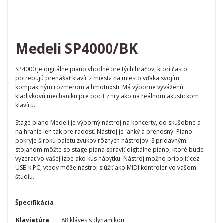
Medeli SP4000/BK
SP4000 je digitálne piano vhodné pre tých hráčov, ktorí často
potrebujú prenášať klavír z miesta na miesto vďaka svojím
kompaktným rozmerom a hmotnosti. Má výborne vyváženú
kladivkovú mechaniku pre pocit z hry ako na reálnom akustickom
klavíru.
Stage piano Medeli je výborný nástroj na koncerty, do skúšobne a
na hranie len tak pre radosť. Nástroj je ľahký a prenosný. Piano
pokryje širokú paletu zvukov rôznych nástrojov. S prídavným
stojanom môžte so stage piana spraviť digitálne piano, ktoré bude
vyzerať vo vašej izbe ako kus nábytku. Nástroj možno pripojiť cez
USB k PC, vtedy môže nástroj slúžiť ako MIDI kontroler vo vašom
štúdiu.
Špecifikácia
Klaviatúra
88 kláves s dynamikou