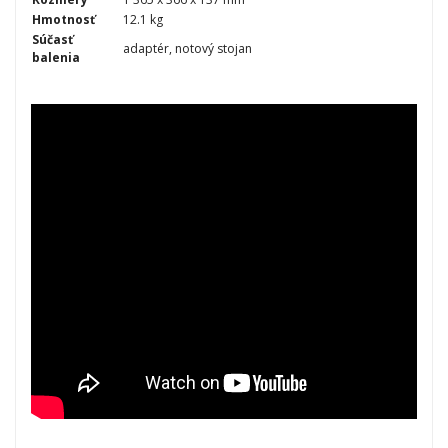
Hmotnosť
12.1 kg
Súčasť
adaptér, notový stojan
balenia