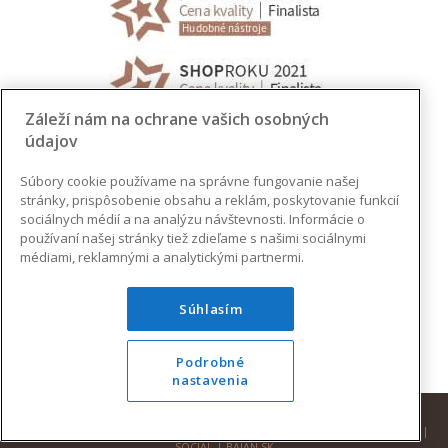
Záleží nám na ochrane vašich osobných
údajov
Súbory cookie používame na správne fungovanie našej
stránky, prispôsobenie obsahu a reklám, poskytovanie funkcií
sociálnych médií a na analýzu návštevnosti. Informácie o
používaní našej stránky tiež zdieľame s našimi sociálnymi
médiami, reklamnými a analytickými partnermi.
Súhlasím
Podrobné
nastavenia
© 2026 AUGUSTINUS | VŠETKY PRÁVA VYHRADENÉ |
DESIGN
|
DEVELOPMENT
|
SOCIAL
|
BAJAN.SK