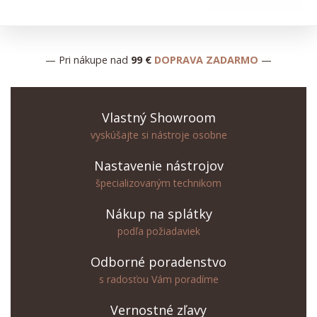
— Pri nákupe nad
99 €
DOPRAVA ZADARMO
—
Vlastný Showroom
vyskúšajte si nástroje osobne
Nastavenie nástrojov
špecializovaným technikom
Nákup na splátky
podľa požiadaviek
Odborné poradenstvo
s radosťou Vám poradíme
Vernostné zľavy