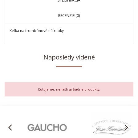
ŠPECIFIKÁCIA
RECENZIE (0)
Kefka na trombónové nátrubky
Naposledy videné
Ľutujeme, nenašli sa žiadne produkty.
arrow_back_ios
arrow_forward_ios