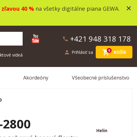
close
o
zľavou 40 %
na všetky digitálne piana GEWA.
+421 948 318 178
phone
shopping_cart
0
person
Prihlásiť sa
KOŠÍK
ktové videá
Akordeóny
Všeobecné príslušenstvo
0
-2800
Helin