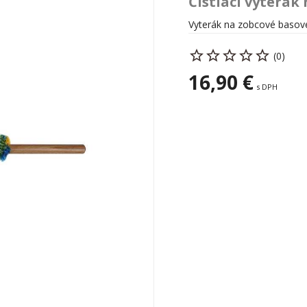
Čistiaci vyterák
Vyterák na zobcové basové
(0)
16,90 €
s DPH