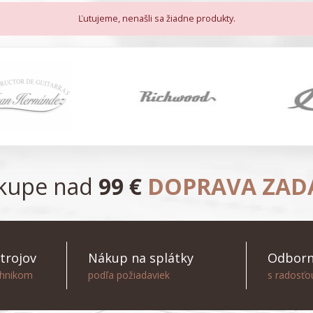
Ľutujeme, nenašli sa žiadne produkty.
ákupe nad
99 €
DOPRAVA ZA
trojov
Nákup na splátky
Odborn
chnikom
podľa požiadaviek
s radosť