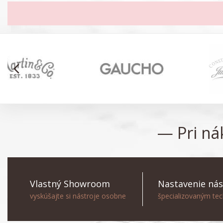
arrow_back_ios
— Pri n
Vlastný Showroom
Nastavenie nás
vyskúšajte si nástroje osobne
špecializovaným te