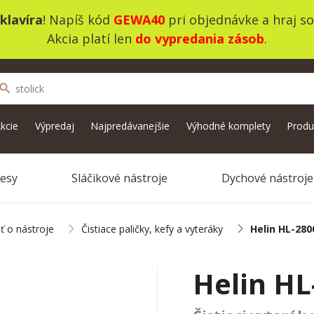
klavíra
! Napíš kód
GEWA40
pri objednávke a hraj s
Akcia platí len
do vypredania zásob
.
search
kcie
Výpredaj
Najpredávanejšie
Výhodné komplety
Produ
vesy
Sláčikové nástroje
Dychové nástroje
sť o nástroje
Čistiace paličky, kefy a vyteráky
Helin HL-280
Helin HL