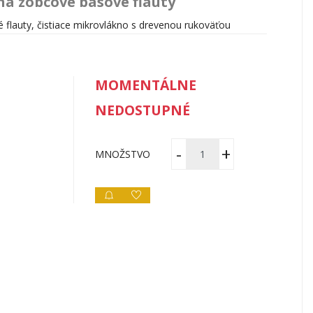
 na zobcové basové flauty
 flauty, čistiace mikrovlákno s drevenou rukoväťou
MOMENTÁLNE
NEDOSTUPNÉ
MNOŽSTVO