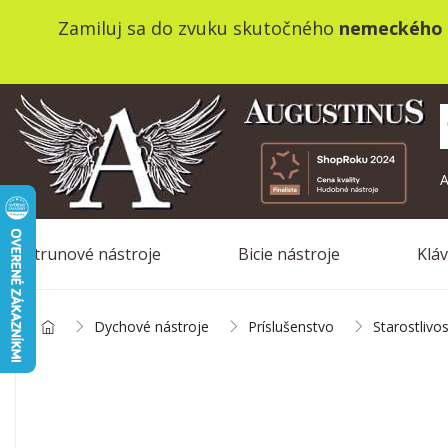
Zamiluj sa do zvuku skutočného
nemeckého 
A
Strunové nástroje
Bicie nástroje
Klá
Dychové nástroje
Príslušenstvo
Starostlivo