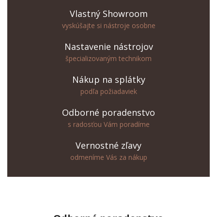
Vlastný Showroom
vyskúšajte si nástroje osobne
Nastavenie nástrojov
špecializovaným technikom
Nákup na splátky
podľa požiadaviek
Odborné poradenstvo
s radosťou Vám poradíme
Vernostné zľavy
odmeníme Vás za nákup