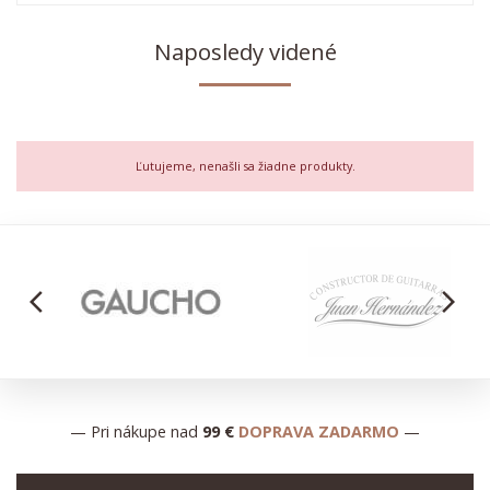
Naposledy videné
Ľutujeme, nenašli sa žiadne produkty.
arrow_back_ios
arrow_forward_ios
— Pri nákupe nad
99 €
DOPRAVA ZADARMO
—