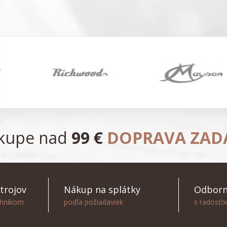
ákupe nad
99 €
DOPRAVA ZA
trojov
Nákup na splátky
Odborn
chnikom
podľa požiadaviek
s radosť