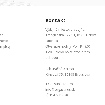
Kontakt
Výdajné miesto, predajňa:
ar
Trenčianska 827/81, 018 51 Nová
nešie
Dubnica
omplety
Otváracie hodiny: Po - Pi: 9:00 -
17:00, alebo po telefonickom
dohovore
Fakturačná Adresa:
Klincová 35, 82108 Bratislava
+421 948 318 178
info@augustinus.sk
IČO:
47219670