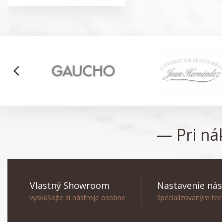
arrow_back_ios
— Pri n
Vlastný Showroom
Nastavenie nás
vyskúšajte si nástroje osobne
špecializovaným te