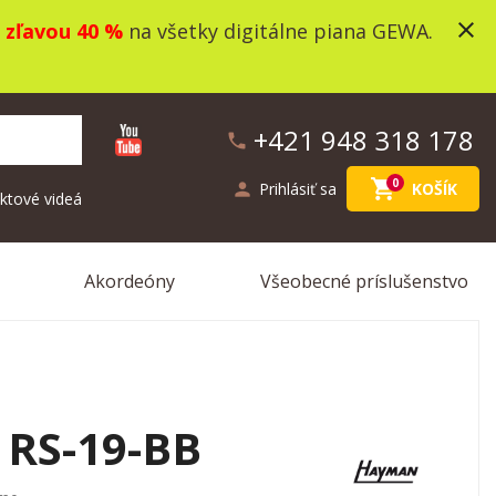
close
o
zľavou 40 %
na všetky digitálne piana GEWA.
+421 948 318 178
phone
shopping_cart
0
person
Prihlásiť sa
KOŠÍK
ktové videá
Akordeóny
Všeobecné príslušenstvo
RS-19-BB