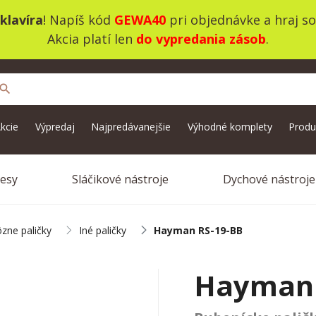
klavíra
! Napíš kód
GEWA40
pri objednávke a hraj s
Akcia platí len
do vypredania zásob
.
search
kcie
Výpredaj
Najpredávanejšie
Výhodné komplety
Produ
vesy
Sláčikové nástroje
Dychové nástroje
zne paličky
Iné paličky
Hayman RS-19-BB
Hayman 