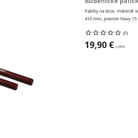
Bubenícke palič
Paličky na bicie, materiál
410 mm, priemer hlavy 1
(0)
19,90 €
s DPH