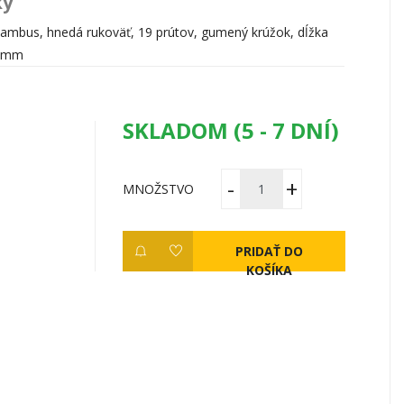
ky
: bambus, hnedá rukoväť, 19 prútov, gumený krúžok, dĺžka
5 mm
SKLADOM (5 - 7 DNÍ)
MNOŽSTVO
PRIDAŤ DO
KOŠÍKA