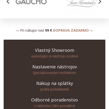
arrow_back_ios
arrow_forward_ios
— Pri nákupe nad
99 €
DOPRAVA ZADARMO
—
Vlastný Showroom
vyskúšajte si nástroje osobne
Nastavenie nástrojov
špecializovaným technikom
Nákup na splátky
podľa požiadaviek
Odborné poradenstvo
s radosťou Vám poradíme