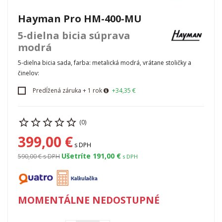
Hayman Pro HM-400-MU
5-dielna bicia súprava
modrá
5-dielna bicia sada, farba: metalická modrá, vrátane stoličky a
činelov:
Predĺžená záruka + 1 rok
+34,35 €
(0)
399,00 €
s DPH
Ušetríte 191,00 €
590,00 €
s DPH
s DPH
MOMENTÁLNE NEDOSTUPNÉ