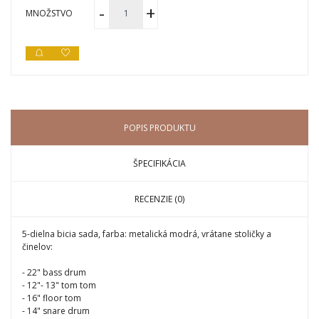
MNOŽSTVO
POPIS PRODUKTU
ŠPECIFIKÁCIA
RECENZIE (0)
5-dielna bicia sada, farba: metalická modrá, vrátane stoličky a
činelov:
- 22" bass drum
- 12"- 13" tom tom
- 16" floor tom
- 14" snare drum