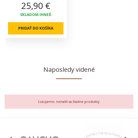
25,90 €
SKLADOM IHNEĎ
PRIDAŤ DO KOŠÍKA
Naposledy videné
Ľutujeme, nenašli sa žiadne produkty.