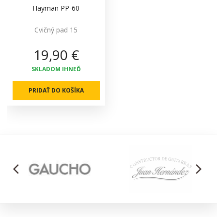
Hayman PP-60
Cvičný pad 15
19,90 €
SKLADOM IHNEĎ
PRIDAŤ DO KOŠÍKA
arrow_back_ios
arrow_forward_ios