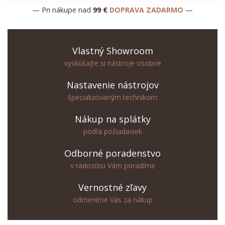
— Pri nákupe nad
99 €
DOPRAVA ZADARMO
—
Vlastný Showroom
vyskúšajte si nástroje osobne
Nastavenie nástrojov
špecializovaným technikom
Nákup na splátky
podľa požiadaviek
Odborné poradenstvo
s radosťou Vám poradíme
Vernostné zľavy
odmeníme Vás za nákup