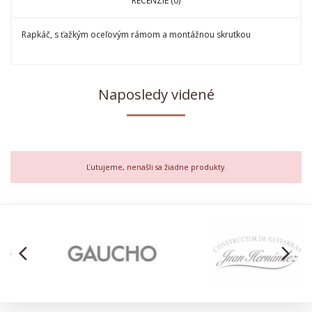
RECENZIE (0)
Rapkáč, s ťažkým oceľovým rámom a montážnou skrutkou
Naposledy videné
Ľutujeme, nenašli sa žiadne produkty.
arrow_back_ios
arrow_forward_ios