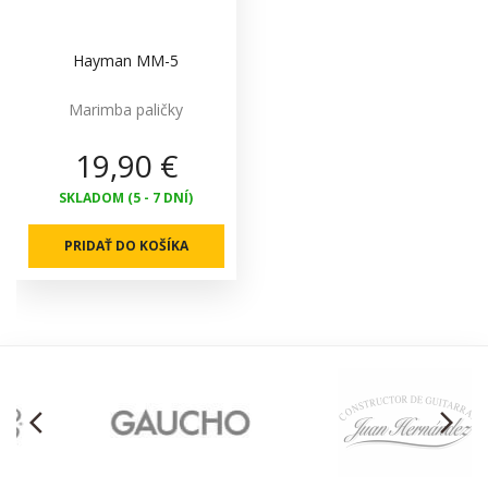
Hayman MM-5
Marimba paličky
19,90 €
SKLADOM (5 - 7 DNÍ)
PRIDAŤ DO KOŠÍKA
arrow_back_ios
arrow_forward_ios