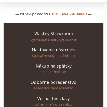
— Pri nákupe nad
99 €
DOPRAVA ZADARMO
—
Vlastný Showroom
vyskúšajte si nástroje osobne
Nastavenie nástrojov
špecializovaným technikom
Nákup na splátky
podľa požiadaviek
Odborné poradenstvo
s radosťou Vám poradíme
Vernostné zľavy
odmeníme Vás za nákup