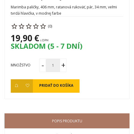
Marimba paličky, 406 mm, ratanová rukoväť, pár, 34 mm, veľmi
tvrdá hlavička, v modrej farbe
(0)
19,90 €
s DPH
SKLADOM (5 - 7 DNÍ)
MNOŽSTVO
PRIDAŤ DO KOŠÍKA
POPIS PRODUKTU