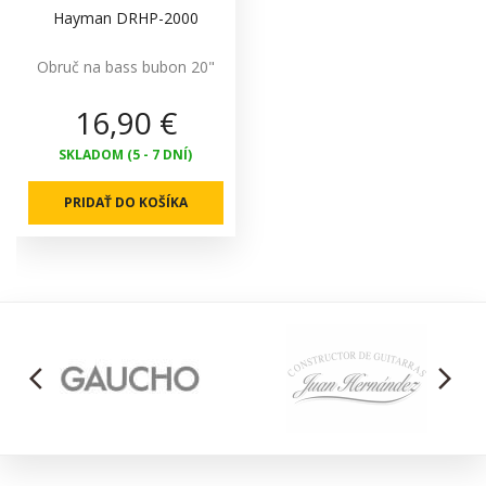
Hayman DRHP-2000
Obruč na bass bubon 20"
16,90 €
SKLADOM (5 - 7 DNÍ)
PRIDAŤ DO KOŠÍKA
arrow_back_ios
arrow_forward_ios