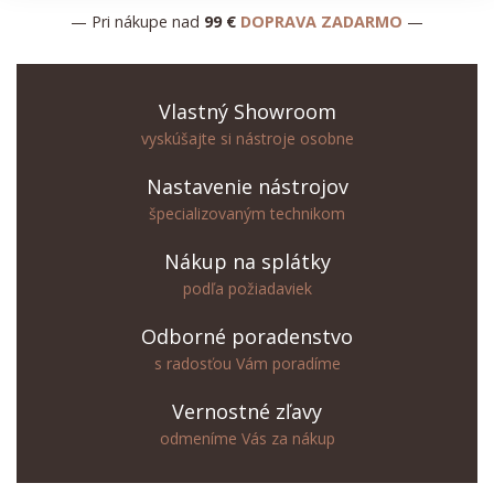
— Pri nákupe nad
99 €
DOPRAVA ZADARMO
—
Vlastný Showroom
vyskúšajte si nástroje osobne
Nastavenie nástrojov
špecializovaným technikom
Nákup na splátky
podľa požiadaviek
Odborné poradenstvo
s radosťou Vám poradíme
Vernostné zľavy
odmeníme Vás za nákup