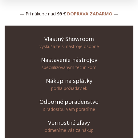
— Pri nákupe nad
99 €
DOPRAVA ZADARMO
—
Vlastný Showroom
vyskúšajte si nástroje osobne
Nastavenie nástrojov
špecializovaným technikom
Nákup na splátky
podľa požiadaviek
Odborné poradenstvo
s radosťou Vám poradíme
Vernostné zľavy
odmeníme Vás za nákup