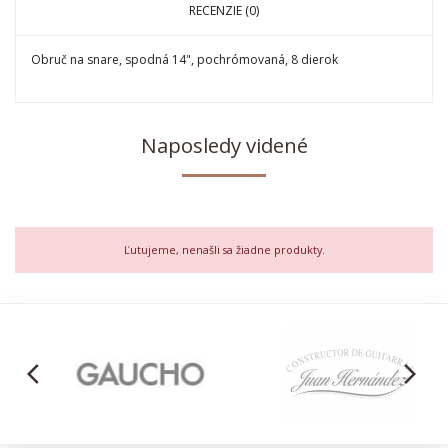
RECENZIE (0)
Obruč na snare, spodná 14", pochrómovaná, 8 dierok
Naposledy videné
Ľutujeme, nenašli sa žiadne produkty.
arrow_back_ios
arrow_forward_ios