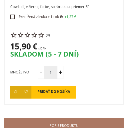
Cow bell, v čiernej farbe, so skrutkou, priemer 6"
Predĺžená záruka + 1 rok
+1,37 €
(0)
15,90 €
s DPH
SKLADOM (5 - 7 DNÍ)
MNOŽSTVO
PRIDAŤ DO KOŠÍKA
POPIS PRODUKTU