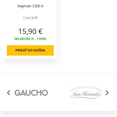
Hayman CBB-6
Cow bell
15,90 €
SKLADOM (5 - 7 DNÍ)
PRIDAŤ DO KOŠÍKA
arrow_back_ios
arrow_forward_ios