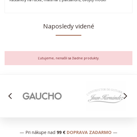
Naposledy videné
Ľutujeme, nenašli sa žiadne produkty.
arrow_back_ios
arrow_forward_ios
— Pri nákupe nad
99 €
DOPRAVA ZADARMO
—