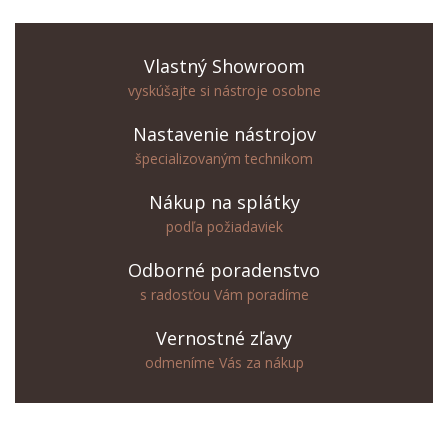
Vlastný Showroom
vyskúšajte si nástroje osobne
Nastavenie nástrojov
špecializovaným technikom
Nákup na splátky
podľa požiadaviek
Odborné poradenstvo
s radosťou Vám poradíme
Vernostné zľavy
odmeníme Vás za nákup