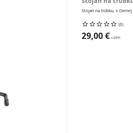
Stojan na trúbk
Stojan na trúbku, v čiernej
(0)
29,00 €
s DPH