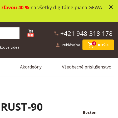
close
o
zľavou 40 %
na všetky digitálne piana GEWA.
+421 948 318 178
phone
shopping_cart
0
person
Prihlásiť sa
KOŠÍK
ktové videá
Akordeóny
Všeobecné príslušenstvo
TRUST-90
Boston