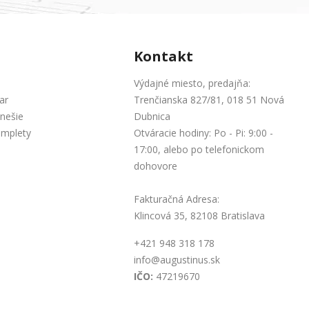
Kontakt
Výdajné miesto, predajňa:
ar
Trenčianska 827/81, 018 51 Nová
nešie
Dubnica
omplety
Otváracie hodiny: Po - Pi: 9:00 -
17:00, alebo po telefonickom
dohovore
Fakturačná Adresa:
Klincová 35, 82108 Bratislava
+421 948 318 178
info@augustinus.sk
IČO:
47219670