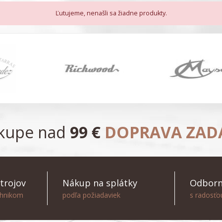
Ľutujeme, nenašli sa žiadne produkty.
ákupe nad
99 €
DOPRAVA ZA
trojov
Nákup na splátky
Odborn
chnikom
podľa požiadaviek
s radosť