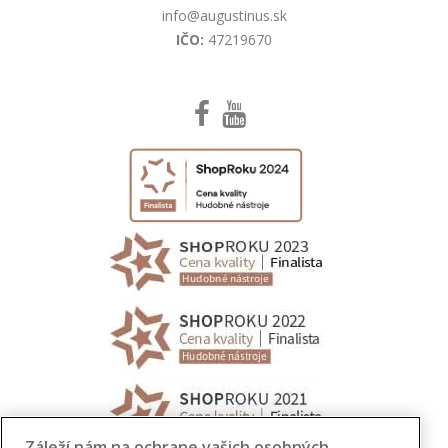
info@augustinus.sk
IČO:
47219670
Záleží nám na ochrane vašich osobných