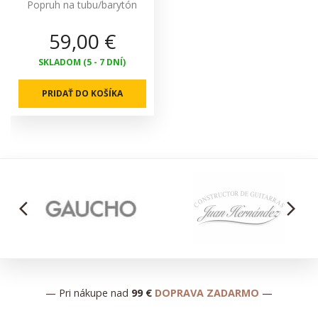
Popruh na tubu/barytón
59,00 €
SKLADOM (5 - 7 DNÍ)
PRIDAŤ DO KOŠÍKA
arrow_back_ios
arrow_forward_ios
— Pri nákupe nad
99 €
DOPRAVA ZADARMO
—