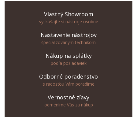
Vlastný Showroom
vyskúšajte si nástroje osobne
Nastavenie nástrojov
špecializovaným technikom
Nákup na splátky
podľa požiadaviek
Odborné poradenstvo
s radosťou Vám poradíme
Vernostné zľavy
odmeníme Vás za nákup