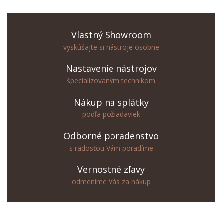
Vlastný Showroom
vyskúšajte si nástroje osobne
Nastavenie nástrojov
špecializovaným technikom
Nákup na splátky
podľa požiadaviek
Odborné poradenstvo
s radosťou Vám poradíme
Vernostné zľavy
odmeníme Vás za nákup