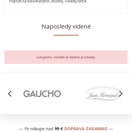
Popruh na tubu/barytón, kožený, v bielej farbe
Naposledy videné
Ľutujeme, nenašli sa žiadne produkty.
arrow_back_ios
arrow_forward_ios
— Pri nákupe nad
99 €
DOPRAVA ZADARMO
—