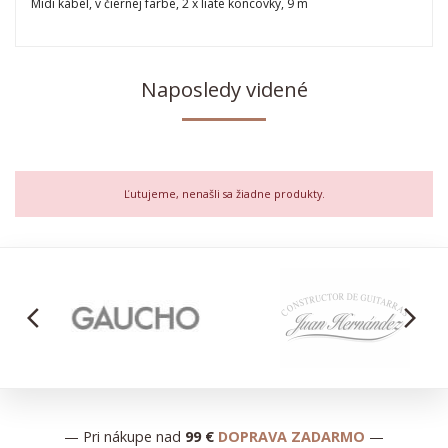
Midi kábel, v čiernej farbe, 2 x liate koncovky, 9 m
Naposledy videné
Ľutujeme, nenašli sa žiadne produkty.
arrow_back_ios
arrow_forward_ios
— Pri nákupe nad
99 €
DOPRAVA ZADARMO
—