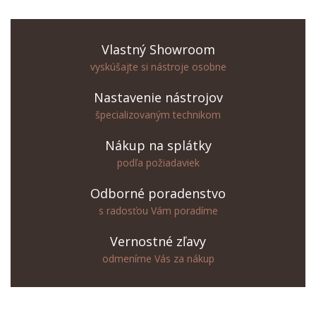
Vlastný Showroom
vyskúšajte si nástroje osobne
Nastavenie nástrojov
špecializovaným technikom
Nákup na splátky
podľa požiadaviek
Odborné poradenstvo
s radosťou Vám poradíme
Vernostné zľavy
odmeníme Vás za nákup