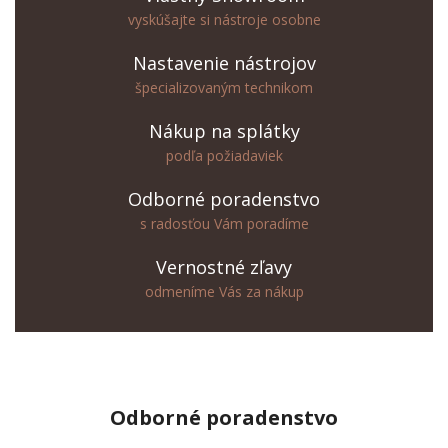
vyskúšajte si nástroje osobne
Nastavenie nástrojov
špecializovaným technikom
Nákup na splátky
podľa požiadaviek
Odborné poradenstvo
s radosťou Vám poradíme
Vernostné zľavy
odmeníme Vás za nákup
Odborné
poradenstvo