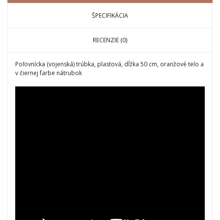
ŠPECIFIKÁCIA
RECENZIE (0)
Poľovnícka (vojenská) trúbka, plastová, dĺžka 50 cm, oranžové telo a
v čiernej farbe nátrubok