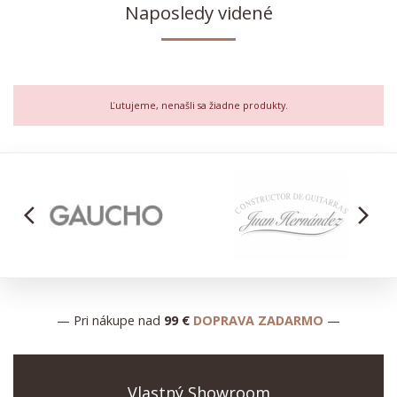
Naposledy videné
Ľutujeme, nenašli sa žiadne produkty.
arrow_back_ios
arrow_forward_ios
— Pri nákupe nad
99 €
DOPRAVA ZADARMO
—
Vlastný Showroom