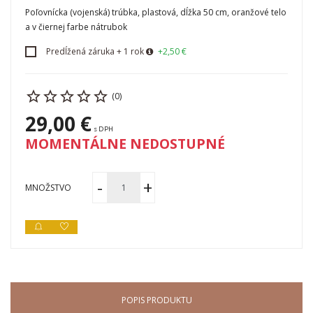
Poľovnícka (vojenská) trúbka, plastová, dĺžka 50 cm, oranžové telo
a v čiernej farbe nátrubok
Predĺžená záruka + 1 rok
+2,50 €
(0)
29,00 €
s DPH
MOMENTÁLNE NEDOSTUPNÉ
MNOŽSTVO
POPIS PRODUKTU