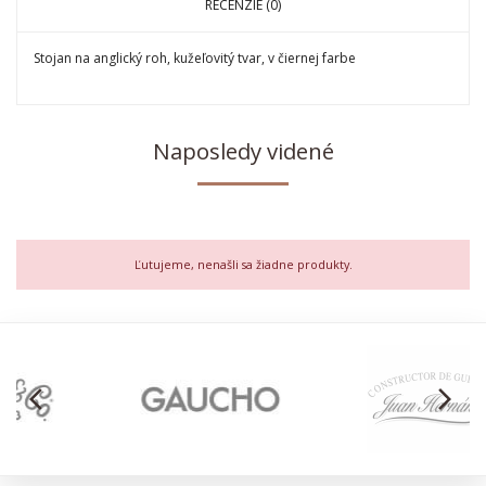
RECENZIE (0)
Stojan na anglický roh, kužeľovitý tvar, v čiernej farbe
Naposledy videné
Ľutujeme, nenašli sa žiadne produkty.
arrow_back_ios
arrow_forward_ios