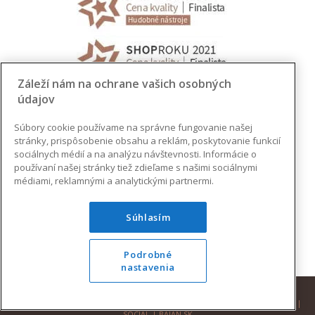
Záleží nám na ochrane vašich osobných
údajov
Súbory cookie používame na správne fungovanie našej
stránky, prispôsobenie obsahu a reklám, poskytovanie funkcií
sociálnych médií a na analýzu návštevnosti. Informácie o
používaní našej stránky tiež zdieľame s našimi sociálnymi
médiami, reklamnými a analytickými partnermi.
Súhlasím
Podrobné
nastavenia
© 2026 AUGUSTINUS | VŠETKY PRÁVA VYHRADENÉ |
DESIGN
|
DEVELOPMENT
|
SOCIAL
|
BAJAN.SK