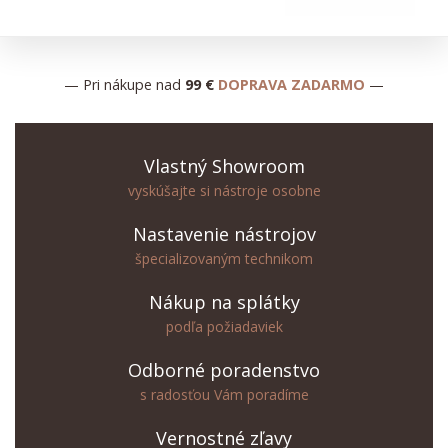
— Pri nákupe nad
99 €
DOPRAVA ZADARMO
—
Vlastný Showroom
vyskúšajte si nástroje osobne
Nastavenie nástrojov
špecializovaným technikom
Nákup na splátky
podľa požiadaviek
Odborné poradenstvo
s radosťou Vám poradíme
Vernostné zľavy