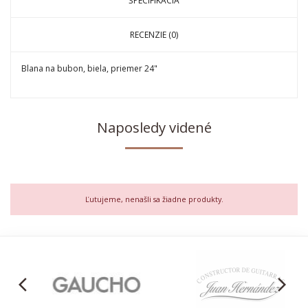
ŠPECIFIKÁCIA
RECENZIE (0)
Blana na bubon, biela, priemer 24"
Naposledy videné
Ľutujeme, nenašli sa žiadne produkty.
arrow_back_ios
arrow_forward_ios