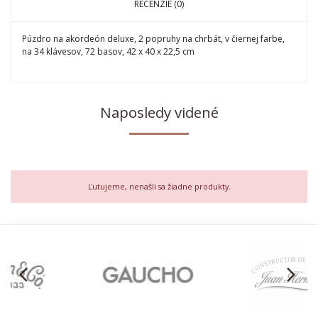
RECENZIE (0)
Púzdro na akordeón deluxe, 2 popruhy na chrbát, v čiernej farbe,
na 34 klávesov, 72 basov, 42 x 40 x 22,5 cm
Naposledy videné
Ľutujeme, nenašli sa žiadne produkty.
arrow_back_ios
arrow_forward_ios