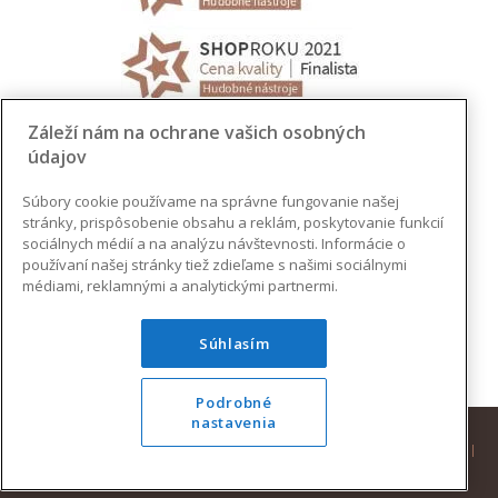
Záleží nám na ochrane vašich osobných
údajov
Súbory cookie používame na správne fungovanie našej
stránky, prispôsobenie obsahu a reklám, poskytovanie funkcií
sociálnych médií a na analýzu návštevnosti. Informácie o
používaní našej stránky tiež zdieľame s našimi sociálnymi
médiami, reklamnými a analytickými partnermi.
Súhlasím
Podrobné
nastavenia
© 2026 AUGUSTINUS | VŠETKY PRÁVA VYHRADENÉ |
DESIGN
|
DEVELOPMENT
|
SOCIAL
|
BAJAN.SK