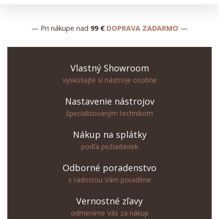
— Pri nákupe nad
99 €
DOPRAVA ZADARMO
—
Vlastný Showroom
vyskúšajte si nástroje osobne
Nastavenie nástrojov
špecializovaným technikom
Nákup na splátky
podľa požiadaviek
Odborné poradenstvo
s radosťou Vám poradíme
Vernostné zľavy
odmeníme Vás za nákup