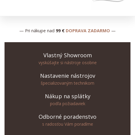
— Pri nákupe nad
99 €
DOPRAVA ZADARMO
—
Vlastný Showroom
vyskúšajte si nástroje osobne
Nastavenie nástrojov
špecializovaným technikom
Nákup na splátky
podľa požiadaviek
Odborné poradenstvo
s radosťou Vám poradíme