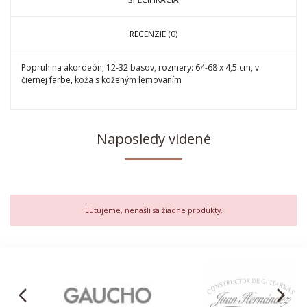
RECENZIE (0)
Popruh na akordeón, 12-32 basov, rozmery: 64-68 x 4,5 cm, v
čiernej farbe, koža s koženým lemovaním
Naposledy videné
Ľutujeme, nenašli sa žiadne produkty.
arrow_back_ios
arrow_forward_ios