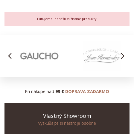
Ľutujeme, nenašli sa žiadne produkty.
arrow_back_ios
arrow_forward_ios
— Pri nákupe nad
99 €
DOPRAVA ZADARMO
—
Vlastný Showroom
vyskúšajte si nástroje osobne