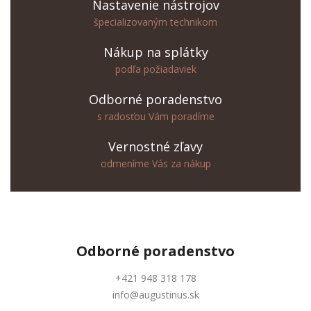
Nastavenie nástrojov
špecializovaným technikom
Nákup na splátky
podľa požiadaviek
Odborné poradenstvo
s radosťou Vám poradíme
Vernostné zľavy
odmeníme Vás za nákup
Odborné
poradenstvo
+421 948 318 178
info@augustinus.sk