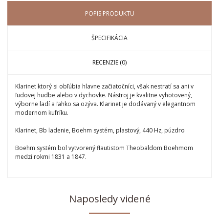
POPIS PRODUKTU
ŠPECIFIKÁCIA
RECENZIE (0)
Klarinet ktorý si obľúbia hlavne začiatočníci, však nestratí sa ani v
ľudovej hudbe alebo v dychovke. Nástroj je kvalitne vyhotovený,
výborne ladí a ľahko sa ozýva. Klarinet je dodávaný v elegantnom
modernom kufríku.
Klarinet, Bb ladenie, Boehm systém, plastový, 440 Hz, púzdro
Boehm systém bol vytvorený flautistom Theobaldom Boehmom
medzi rokmi 1831 a 1847.
Naposledy videné