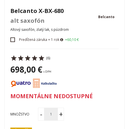
Belcanto X-BX-680
Belcanto
alt saxofón
Altový saxofón, zlatý lak, s púzdrom
Predĺžená záruka + 1 rok
+60,10 €
(6)
698,00 €
s DPH
MOMENTÁLNE NEDOSTUPNÉ
MNOŽSTVO