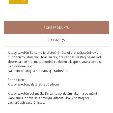
POPIS PRODUKTU
RECENZIE (6)
Altový saxofón Belcanto je skutočný nástroj pre začiatočníkov a
hudobníkov, ktorí chcú hrať len tak, pre radosť. Nástroj pekne ladí,
dobre sa naň hrá, má pohodlné rozloženie klapiek, vďaka tomu sa
naň výborne cvičí.
Na tento nástroj sa hrá naozaj s radosťou!
Špecifikácie:
Altový saxofón, zlatý lak, s púzdrom
Altový saxofón od značky Belcanto so zlatým lakom a pevnými
klapkami. Dodáva sa s pevným kufrom. Skvelý nástroj pre
začínajúcich saxofónistov.