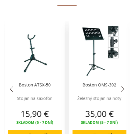
n ATSX-50
Boston OMS-302
La Tromba
 na saxofón
Železný stojan na noty
Olej k
,90 €
35,00 €
8,9
 (5 - 7 DNÍ)
SKLADOM (5 - 7 DNÍ)
SKLADO