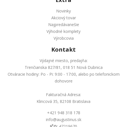
Novinky
Akciový tovar
Najpredávanešie
Výhodné komplety
Výrobcovia
Kontakt
Výdajné miesto, predajňa:
Trenčianska 827/81, 018 51 Nová Dubnica
Otváracie hodiny: Po - Pi: 9:00 - 17:00, alebo po telefonickom
dohovore
Fakturačná Adresa:
Klincová 35, 82108 Bratislava
+421 948 318 178
info@augustinus.sk
IČO:
47219670