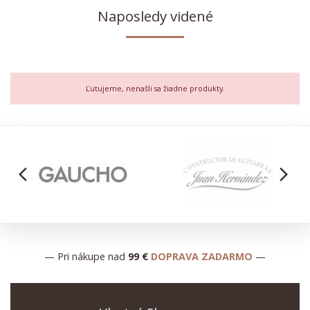
Naposledy videné
Ľutujeme, nenašli sa žiadne produkty.
arrow_back_ios
arrow_forward_ios
— Pri nákupe nad
99 €
DOPRAVA ZADARMO
—