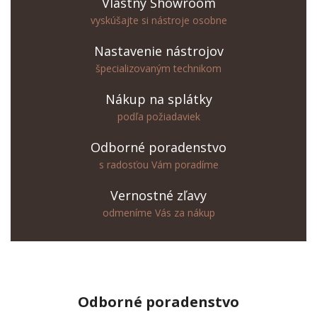
Vlastný Showroom
vyskúšajte si nástroje osobne
Nastavenie nástrojov
špecializovaným technikom
Nákup na splátky
podľa požiadaviek
Odborné poradenstvo
s radosťou Vám poradíme
Vernostné zľavy
odmeníme Vás za nákup
Odborné
poradenstvo