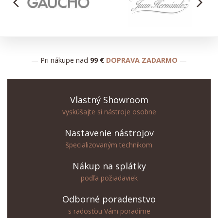
arrow_back_ios
arrow_forward_ios
— Pri nákupe nad
99 €
DOPRAVA ZADARMO
—
Vlastný Showroom
vyskúšajte si nástroje osobne
Nastavenie nástrojov
špecializovaným technikom
Nákup na splátky
podľa požiadaviek
Odborné poradenstvo
s radosťou Vám poradíme