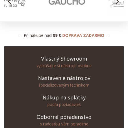
arrow_back_ios
arrow_forward_ios
— Pri nákupe nad
99 €
DOPRAVA ZADARMO
—
Vlastný Showroom
vyskúšajte si nástroje osobne
Nastavenie nástrojov
špecializovaným technikom
Nákup na splátky
podľa požiadaviek
Odborné poradenstvo
s radosťou Vám poradíme