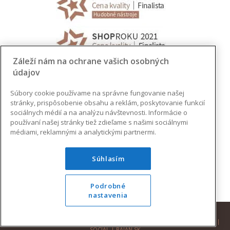
Záleží nám na ochrane vašich osobných
údajov
Súbory cookie používame na správne fungovanie našej
stránky, prispôsobenie obsahu a reklám, poskytovanie funkcií
sociálnych médií a na analýzu návštevnosti. Informácie o
používaní našej stránky tiež zdieľame s našimi sociálnymi
médiami, reklamnými a analytickými partnermi.
Súhlasím
Podrobné
nastavenia
© 2026 AUGUSTINUS | VŠETKY PRÁVA VYHRADENÉ |
DESIGN
|
DEVELOPMENT
|
SOCIAL
|
BAJAN.SK