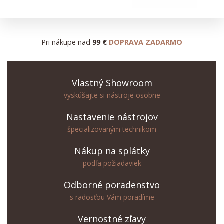
— Pri nákupe nad
99 €
DOPRAVA ZADARMO
—
Vlastný Showroom
vyskúšajte si nástroje osobne
Nastavenie nástrojov
špecializovaným technikom
Nákup na splátky
podľa požiadaviek
Odborné poradenstvo
s radosťou Vám poradíme
Vernostné zľavy