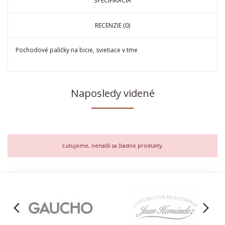
ŠPECIFIKÁCIA
RECENZIE (0)
Pochodové paličky na bicie, svietiace v tme
Naposledy videné
Ľutujeme, nenašli sa žiadne produkty.
arrow_back_ios
arrow_forward_ios